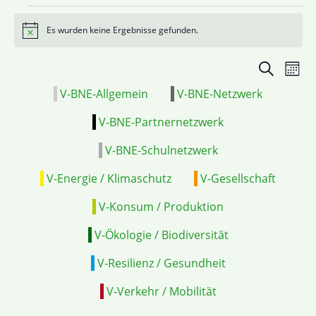
Es wurden keine Ergebnisse gefunden.
Hinweis
Veranstal
VE
Suche
Mona
Suche
ANS
V-BNE-Allgemein
V-BNE-Netzwerk
und
NAV
Ansichten
V-BNE-Partnernetzwerk
Navigatio
V-BNE-Schulnetzwerk
V-Energie / Klimaschutz
V-Gesellschaft
V-Konsum / Produktion
V-Ökologie / Biodiversität
V-Resilienz / Gesundheit
V-Verkehr / Mobilität