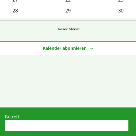
Veranstaltungen
Veranstaltungen
Veranst
0
0
0
28
29
30
Veranstaltungen
Veranstaltungen
Veranst
Dieser Monat
Kalender abonnieren
Betreff