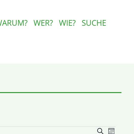
WARUM?
WER?
WIE?
SUCHE
Veranstalt
VERA
Suche
Monat