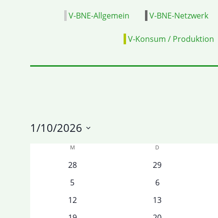
V-BNE-Allgemein
V-BNE-Netzwerk
V-Konsum / Produktion
1/10/2026
Datum
Kalender
M
D
wählen.
von
0
0
28
29
Veranstaltungen
Veranstaltungen
Veranstaltungen
0
0
5
6
Veranstaltungen
Veranstaltungen
0
0
12
13
Veranstaltungen
Veranstaltungen
0
0
19
20