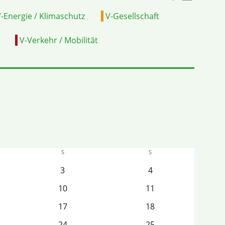
Suche
ANSIC
-Energie / Klimaschutz
V-Gesellschaft
und
NAVI
V-Verkehr / Mobilität
Ansichten,
Navigation
S
S
0
0
3
4
taltungen
Veranstaltungen
Veranstaltungen
0
0
10
11
taltungen
Veranstaltungen
Veranstaltungen
0
0
17
18
altungen
Veranstaltungen
Veranstaltungen
0
0
24
25