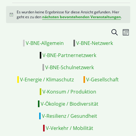
Es wurden keine Ergebnisse für diese Ansicht gefunden. Hier
Hinweis
geht es zu den
nächsten bevorstehenden Veranstaltungen
.
Veranstal
VE
Suche
Mona
Suche
ANS
V-BNE-Allgemein
V-BNE-Netzwerk
und
NAV
Ansichten
V-BNE-Partnernetzwerk
Navigatio
V-BNE-Schulnetzwerk
V-Energie / Klimaschutz
V-Gesellschaft
V-Konsum / Produktion
V-Ökologie / Biodiversität
V-Resilienz / Gesundheit
V-Verkehr / Mobilität