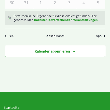
0
0
0
0
0
0
0
30
31
1
2
3
4
5
Veranstaltungen
Veranstaltungen
Veranstaltungen
Veranstaltungen
Veranstaltungen
Veranstaltung
Verans
Es wurden keine Ergebnisse für diese Ansicht gefunden. Hier
Hinweis
geht es zu den
nächsten bevorstehenden Veranstaltungen
.
Feb.
Dieser Monat
Apr.
Kalender abonnieren
Startseite