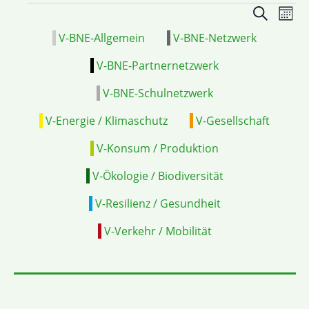
Veranstal
VE
Suche
Mona
Suche
ANS
V-BNE-Allgemein
V-BNE-Netzwerk
und
NAV
Ansichten
V-BNE-Partnernetzwerk
Navigatio
V-BNE-Schulnetzwerk
V-Energie / Klimaschutz
V-Gesellschaft
V-Konsum / Produktion
V-Ökologie / Biodiversität
V-Resilienz / Gesundheit
V-Verkehr / Mobilität