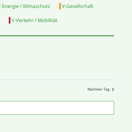
Suche
ANSIC
-Energie / Klimaschutz
V-Gesellschaft
und
NAVI
V-Verkehr / Mobilität
Ansichten,
Navigation
Nächster Tag