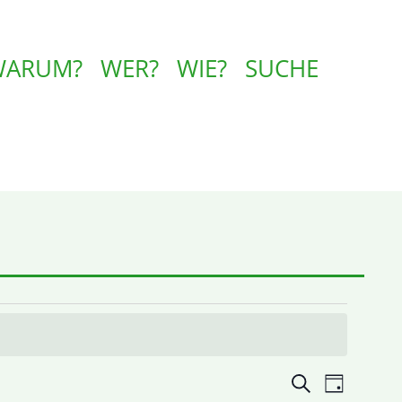
WARUM?
WER?
WIE?
SUCHE
Veranstalt
VERA
Suche
Tag