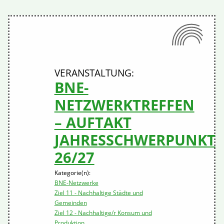
BNE-
NETZWERKTREFFEN
– AUFTAKT
JAHRESSCHWERPUNKT
26/27
Kategorie(n):
BNE-Netzwerke
Ziel 11 - Nachhaltige Städte und
Gemeinden
Ziel 12 - Nachhaltige/r Konsum und
Produktion