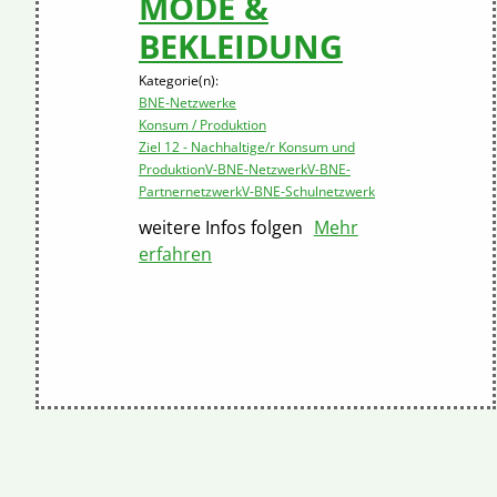
MODE &
BEKLEIDUNG
Kategorie(n):
BNE-Netzwerke
Konsum / Produktion
Ziel 12 - Nachhaltige/r Konsum und
Produktion
V-BNE-Netzwerk
V-BNE-
Partnernetzwerk
V-BNE-Schulnetzwerk
weitere Infos folgen
Mehr
erfahren