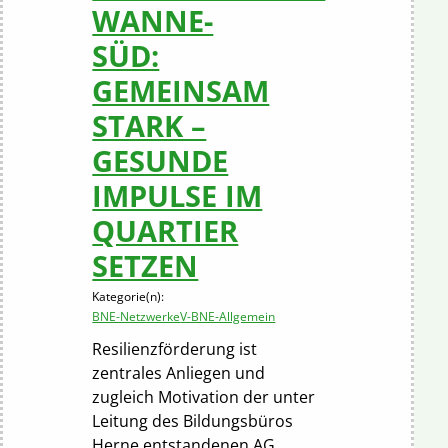
WANNE-
SÜD:
GEMEINSAM
STARK –
GESUNDE
IMPULSE IM
QUARTIER
SETZEN
Kategorie(n):
BNE-Netzwerke
V-BNE-Allgemein
Resilienzförderung ist
zentrales Anliegen und
zugleich Motivation der unter
Leitung des Bildungsbüros
Herne entstandenen AG