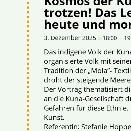
Kosmos der K
trotzen! Das 
heute und mo
3. Dezember 2025
18:00
19
@
—
Das indigene Volk der Kun
organisierte Volk mit sei
Tradition der „Mola“- Text
droht der steigende Meere
Der Vortrag thematisiert 
an die Kuna-Gesellschaft
Gefahren für diese Ethnie.
Kunst.
Referentin: Stefanie Hopp