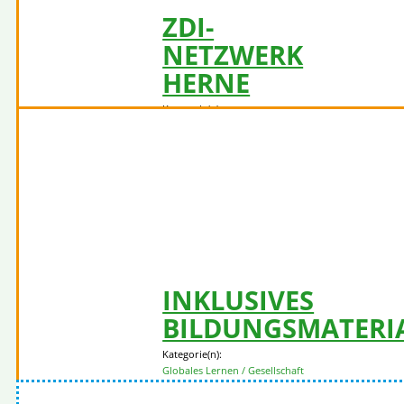
ZDI-
NETZWERK
HERNE
Kategorie(n):
Globales Lernen /
Gesellschaft
Ziel 04 - Hochwertige Bildung
Klimaschutz /
(umwelt)gesunde
Ernährung,
Artenschutz etc.
Mehr
erfahren
INKLUSIVES
BILDUNGSMATERI
Kategorie(n):
Globales Lernen / Gesellschaft
Ziel 10 - Weniger Ungleichheit