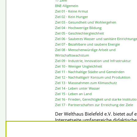
17 Ziele
BNE-Allgemein
Ziel 01 - Keine Armut
Ziel 02 - Kein Hunger
Ziel 03 - Gesundheit und Wohlergehen
Ziel 04 - Hochwertige Bildung
Ziel 05 - Geschlechtergleichheit
Ziel 06 - Sauberes Wasser und sanitäre Einrichtung
Ziel 07 - Bezahlbare und saubere Energie
Ziel 08 - Menschenwürdige Arbeit und
Wirtschaftswachstum
Ziel 09 - Industrie, Innovation und Infrastruktur
Ziel 10 - Weniger Ungleichheit
Ziel 11 - Nachhaltige Städte und Gemeinden
Ziel 12 - Nachhaltige/r Konsum und Produktion
Ziel 13 - Massnahmen zum Klimaschutz
Ziel 14 - Leben unter Wasser
Ziel 15 - Leben an Land
Ziel 16 - Frieden, Gerechtigkeit und starke Instituti
Ziel 17 - Partnerschaften zur Erreichung der Ziele
Der Welthaus Bielefeld e.V. bietet auf e
Internetseite umfangreiche didaktische
Materialien zu den 17 SGD-Zielen zum
Download und für die direkte Verwen