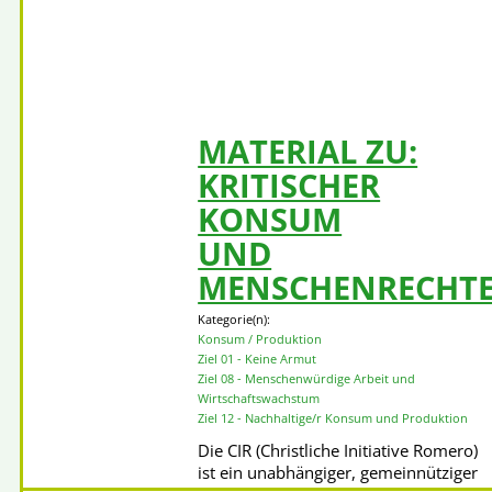
im Unterricht. Link zur Lernplattform
nachhaltige Entwicklungsziele
Mehr
erfahren
MATERIAL ZU:
KRITISCHER
KONSUM
UND
MENSCHENRECHT
Kategorie(n):
Konsum / Produktion
Ziel 01 - Keine Armut
Ziel 08 - Menschenwürdige Arbeit und
Wirtschaftswachstum
Ziel 12 - Nachhaltige/r Konsum und Produktion
Die CIR (Christliche Initiative Romero)
ist ein unabhängiger, gemeinnütziger