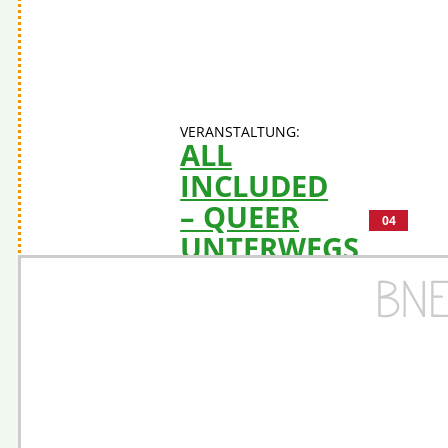
Kategorie(n):
Energie / Klimaschutz
Ziel 13 - Massnahmen zum Klimaschutz
Klimagesunde Schulverpflegung
Mehr erfahren
ALL
INCLUDED
– QUEER
04
UNTERWEGS
Kategorie(n):
Ziel 05 - Geschlechtergleichheit
V-
Gesellschaft
Ausstellung des Jugend
Museums Berlin zur 31.
Herner Frauenwoche
Mehr erfahren