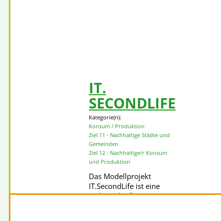
Hier findet sich eine umfassende Lin
kostenfreien, aber auch gebührenbeleg
zum Thema Konsumbildung und…
Me
IT.
SECONDLIFE
Kategorie(n):
Konsum / Produktion
Ziel 11 - Nachhaltige Städte und
Gemeinden
Ziel 12 - Nachhaltige/r Konsum
und Produktion
Das Modellprojekt
IT.SecondLife ist eine
Online-Plattform zur
kostenfreien Spende von
gebrauchten IT-Geräten