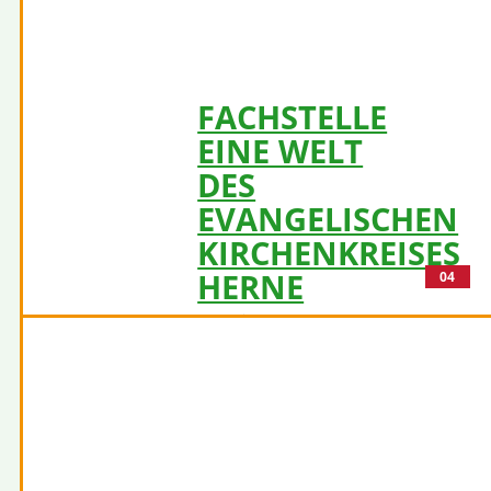
FACHSTELLE
EINE WELT
DES
EVANGELISCHEN
KIRCHENKREISES
HERNE
04
Kategorie(n):
Globales Lernen / Gesellschaft
Ziel 01 - Keine Armut
Klimaschutz / (umwelt)gesunde
Ernährung, Artenschutz etc.
Mehr
erfahren