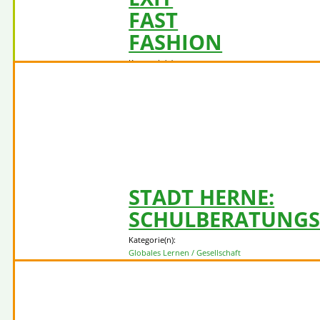
FAST
FASHION
Kategorie(n):
Konsum / Produktion
Ziel 12 - Nachhaltige/r
Konsum und Produktion
Klimaschutz /
(umwelt)gesunde
Ernährung,
Artenschutz etc.
Mehr erfahren
STADT HERNE:
SCHULBERATUNGS
Kategorie(n):
Globales Lernen / Gesellschaft
Ziel 10 - Weniger Ungleichheit
Klimaschutz / (umwelt)gesunde Ernähr
Artenschutz etc.
Mehr erfahren