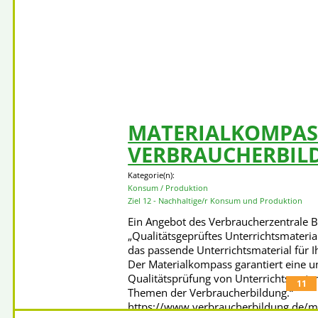
Verein – benannt nach dem 1980
erschossenen salvadorianischen
Erzbischof Oscar Arnulfo Romero, der
sich für Gerechtigkeit und die
unterdrückten Menschen in der
Gesellschaft einsetzte. Die Internetseit
des Vereins https://www.ci-romero.de
bietet eine umfangreiche
Materialsammlung zu den Themen
MATERIALKOMPAS
Mehr erfahren
VERBRAUCHERBIL
Kategorie(n):
Konsum / Produktion
Ziel 12 - Nachhaltige/r Konsum und Produktion
Ein Angebot des Verbraucherzentrale
„Qualitätsgeprüftes Unterrichtsmateria
das passende Unterrichtsmaterial für I
Der Materialkompass garantiert eine 
Qualitätsprüfung von Unterrichtsmater
11
Themen der Verbraucherbildung.“
https://www.verbraucherbildung.de/m