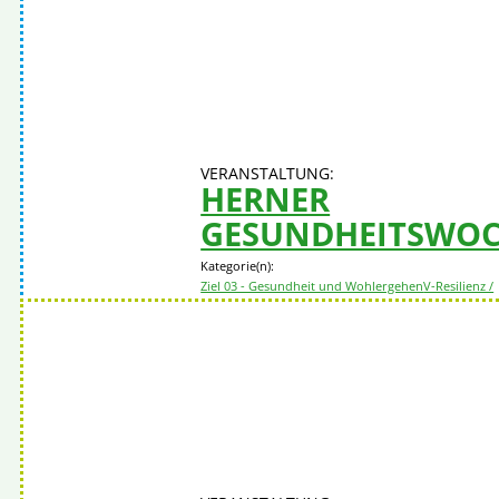
Inklusives Bildungsmaterialien für
heterogene Schulklassen
Mehr erfahr
HERNER
GESUNDHEITSWO
Kategorie(n):
Ziel 03 - Gesundheit und Wohlergehen
V-Resilienz /
Gesundheit
Im Jahr 2024 findet die Herner
Gesundheitswoche unter dem Motto „
im Wandel, Gesundheit im Fokus“ statt
Mehr erfahren