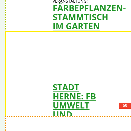
FÄRBEPFLANZEN-
STAMMTISCH
IM GARTEN
Kategorie(n):
Ziel 12 - Nachhaltige/r Konsum und
Produktion
V-Konsum / Produktion
In der GartenOase des gfi
Mehr
erfahren
STADT
HERNE: FB
UMWELT
05
UND
STADTPLANUNG