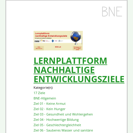
LERNPLATTFORM
NACHHALTIGE
ENTWICKLUNGSZIELE
Kategorie(n):
17 Ziele
BNE-Allgemein
Ziel 01 - Keine Armut
Ziel 02 - Kein Hunger
Ziel 03 - Gesundheit und Wohlergehen
Ziel 04 - Hochwertige Bildung
Ziel 05 - Geschlechtergleichheit
Ziel 06 - Sauberes Wasser und sanitäre