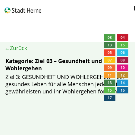
01
03
03
03
03
02
11
11
04
03
13
13
04
15
Zurück
05
06
Kategorie:
Ziel 03 – Gesundheit und
07
08
Wohlergehen
09
10
11
12
Ziel 3: GESUNDHEIT UND WOHLERGEHEN – Ein
13
14
gesun­des Leben für alle Men­schen jeden Alters
gewähr­leis­ten und ihr Wohl­er­ge­hen för­dern
15
16
17