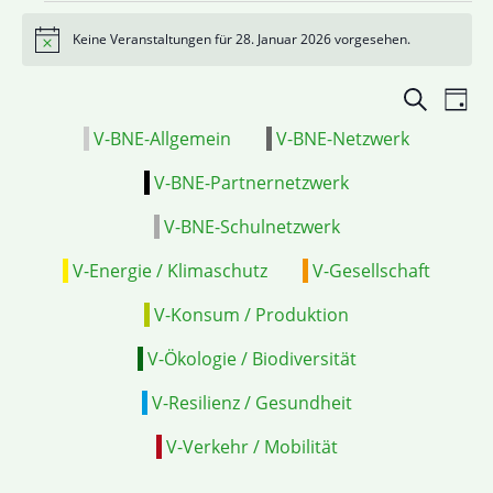
Keine Veranstaltungen für 28. Januar 2026 vorgesehen.
Hinweis
Veranstal
VE
Suche
Tag
Suche
ANS
V-BNE-Allgemein
V-BNE-Netzwerk
und
NAV
Ansichten
V-BNE-Partnernetzwerk
Navigatio
V-BNE-Schulnetzwerk
V-Energie / Klimaschutz
V-Gesellschaft
V-Konsum / Produktion
V-Ökologie / Biodiversität
V-Resilienz / Gesundheit
V-Verkehr / Mobilität