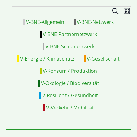
Veranstal
VE
Suche
Liste
Suche
ANS
V-BNE-Allgemein
V-BNE-Netzwerk
und
NAV
Ansichten
V-BNE-Partnernetzwerk
Navigatio
V-BNE-Schulnetzwerk
V-Energie / Klimaschutz
V-Gesellschaft
V-Konsum / Produktion
V-Ökologie / Biodiversität
V-Resilienz / Gesundheit
V-Verkehr / Mobilität