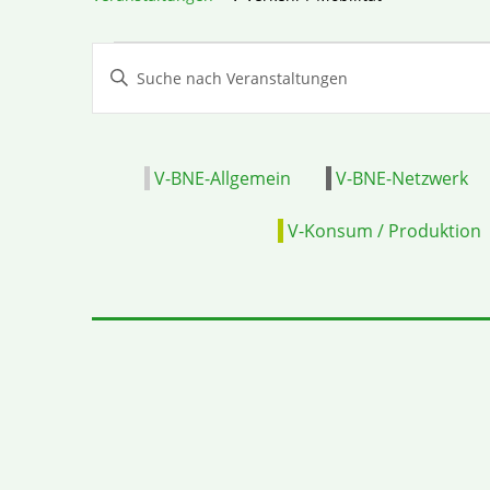
Veranstaltungen
Bitte
Suche
Schlüsselwort
und
eingeben.
Ansichten,
Suche
V-BNE-Allgemein
V-BNE-Netzwerk
Navigation
nach
V-Konsum / Produktion
Veranstaltungen
Schlüsselwort.