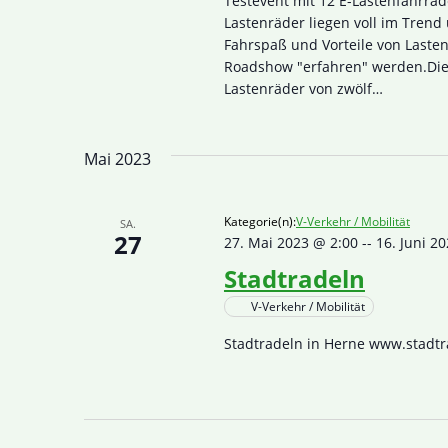
Testevent mit 12 E-Lastenfahrrä
Lastenräder liegen voll im Trend
Fahrspaß und Vorteile von Lasten
Roadshow "erfahren" werden.Die 
Lastenräder von zwölf…
Mai 2023
Kategorie(n):
V-Verkehr / Mobilität
SA.
27
27. Mai 2023 @ 2:00
--
16. Juni 2
Stadtradeln
V-Verkehr / Mobilität
Stadtradeln in Herne www.stadt