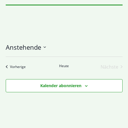
Anstehende
Datum
wählen.
Heute
Nächste
Veranstaltungen
Vorherige
Veranst
Kalender abonnieren