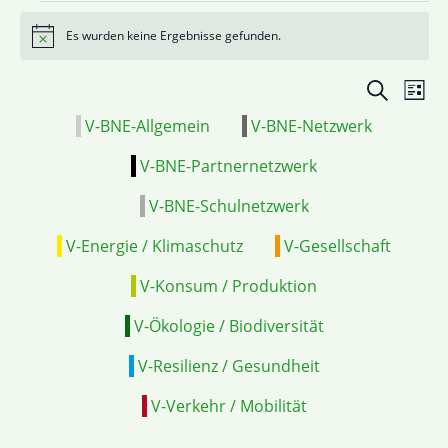
Es wurden keine Ergebnisse gefunden.
Hinweis
Veranstal
VE
Suche
Liste
Suche
ANS
V-BNE-Allgemein
V-BNE-Netzwerk
und
NAV
Ansichten
V-BNE-Partnernetzwerk
Navigatio
V-BNE-Schulnetzwerk
V-Energie / Klimaschutz
V-Gesellschaft
V-Konsum / Produktion
V-Ökologie / Biodiversität
V-Resilienz / Gesundheit
V-Verkehr / Mobilität