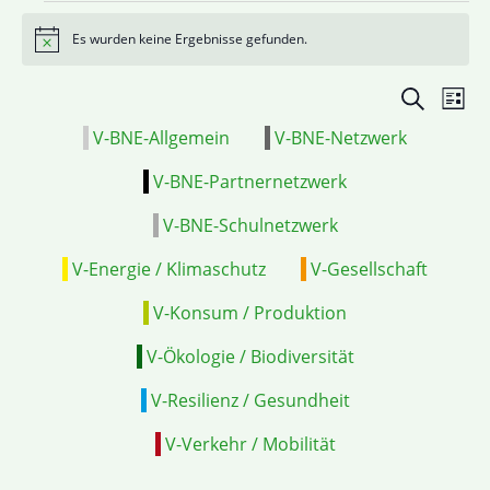
Es wurden keine Ergebnisse gefunden.
Hinweis
Veranstal
VE
Suche
Liste
Suche
ANS
V-BNE-Allgemein
V-BNE-Netzwerk
und
NAV
Ansichten
V-BNE-Partnernetzwerk
Navigatio
V-BNE-Schulnetzwerk
V-Energie / Klimaschutz
V-Gesellschaft
V-Konsum / Produktion
V-Ökologie / Biodiversität
V-Resilienz / Gesundheit
V-Verkehr / Mobilität