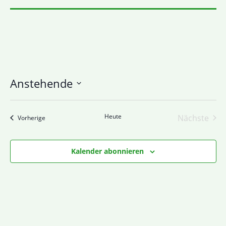
Anstehende
Datum
wählen.
Heute
Nächste
Veranstaltungen
Vorherige
Veranst
Kalender abonnieren