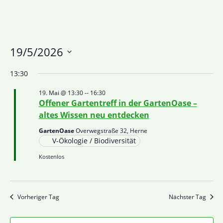
19/5/2026
Datum
13:30
wählen.
19. Mai @ 13:30
--
16:30
Offener Gartentreff in der GartenOase –
altes Wissen neu entdecken
GartenOase
Overwegstraße 32, Herne
V-Ökologie / Biodiversität
Kostenlos
Vorheriger Tag
Nächster Tag