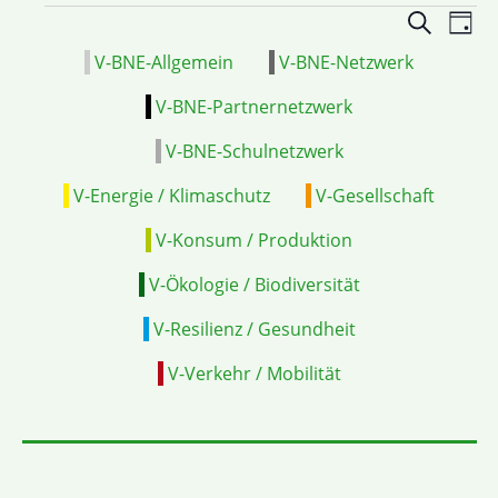
Veranstal
VE
Suche
Tag
Suche
ANS
V-BNE-Allgemein
V-BNE-Netzwerk
und
NAV
Ansichten
V-BNE-Partnernetzwerk
Navigatio
V-BNE-Schulnetzwerk
V-Energie / Klimaschutz
V-Gesellschaft
V-Konsum / Produktion
V-Ökologie / Biodiversität
V-Resilienz / Gesundheit
V-Verkehr / Mobilität