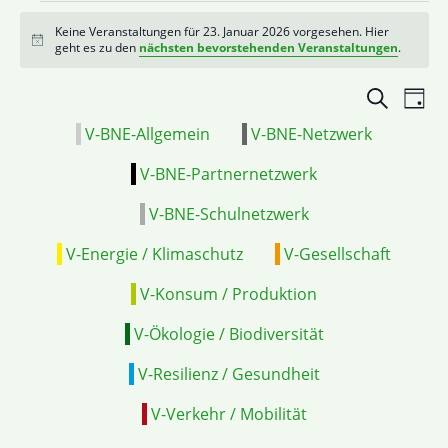
Keine Veranstaltungen für 23. Januar 2026 vorgesehen. Hier
Hinweis
geht es zu den
nächsten bevorstehenden Veranstaltungen
.
Veranstal
VE
Suche
Tag
Suche
ANS
V-BNE-Allgemein
V-BNE-Netzwerk
und
NAV
Ansichten
V-BNE-Partnernetzwerk
Navigatio
V-BNE-Schulnetzwerk
V-Energie / Klimaschutz
V-Gesellschaft
V-Konsum / Produktion
V-Ökologie / Biodiversität
V-Resilienz / Gesundheit
V-Verkehr / Mobilität