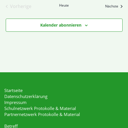
Heute
Vorherige
Veran
Nächste
Veranstaltungen
Kalender abonnieren
Startseite
Datenschutzerklärung
Impressum
Schulnetzwerk Protokolle & Material
Partnernetzwerk Protokolle & Material
Betreff