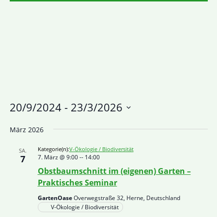
20/9/2024
 - 
23/3/2026
Datum
März 2026
wählen.
Kategorie(n):
V-Ökologie / Biodiversität
SA.
7
7. März @ 9:00
--
14:00
Obstbaumschnitt im (eigenen) Garten –
Praktisches Seminar
GartenOase
Overwegstraße 32, Herne, Deutschland
V-Ökologie / Biodiversität