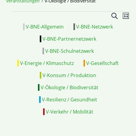
Veranstaltungen
V-Ökologie / Biodiversität
Veranstal
VE
Suche
Liste
Suche
ANS
V-BNE-Allgemein
V-BNE-Netzwerk
und
NAV
Ansichten
V-BNE-Partnernetzwerk
Navigatio
V-BNE-Schulnetzwerk
V-Energie / Klimaschutz
V-Gesellschaft
V-Konsum / Produktion
V-Ökologie / Biodiversität
V-Resilienz / Gesundheit
V-Verkehr / Mobilität