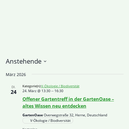
Anstehende
Datum
März 2026
wählen.
Kategorie(n):
V-Ökologie / Biodiversität
DI.
24
24. März @ 13:30
--
16:30
Offener Gartentreff in der GartenOase –
altes Wissen neu entdecken
GartenOase
Overwegstraße 32, Herne, Deutschland
V-Ökologie / Biodiversität