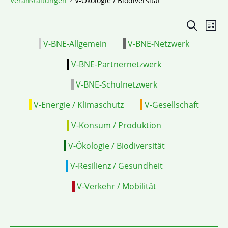
Veranstaltungen
V-Ökologie / Biodiversität
Veranstal
VE
Suche
Liste
Suche
ANS
V-BNE-Allgemein
V-BNE-Netzwerk
und
NAV
Ansichten
V-BNE-Partnernetzwerk
Navigatio
V-BNE-Schulnetzwerk
V-Energie / Klimaschutz
V-Gesellschaft
V-Konsum / Produktion
V-Ökologie / Biodiversität
V-Resilienz / Gesundheit
V-Verkehr / Mobilität