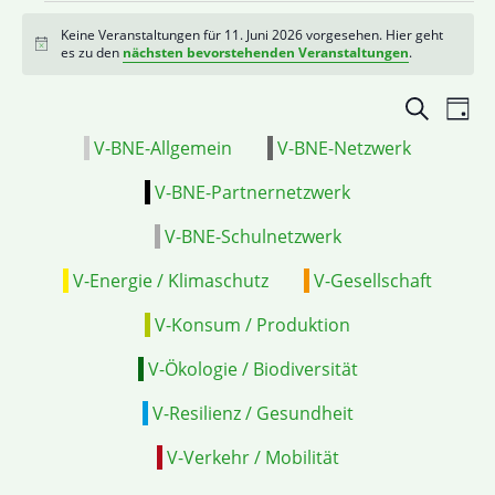
Keine Veranstaltungen für 11. Juni 2026 vorgesehen. Hier geht
Hinweis
es zu den
nächsten bevorstehenden Veranstaltungen
.
Veranstal
VE
Suche
Tag
Suche
ANS
V-BNE-Allgemein
V-BNE-Netzwerk
und
NAV
Ansichten
V-BNE-Partnernetzwerk
Navigatio
V-BNE-Schulnetzwerk
V-Energie / Klimaschutz
V-Gesellschaft
V-Konsum / Produktion
V-Ökologie / Biodiversität
V-Resilienz / Gesundheit
V-Verkehr / Mobilität