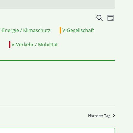
Veranstalt
VERA
Suche
Tag
Suche
ANSIC
-Energie / Klimaschutz
V-Gesellschaft
und
NAVI
V-Verkehr / Mobilität
Ansichten,
Navigation
Nächster Tag