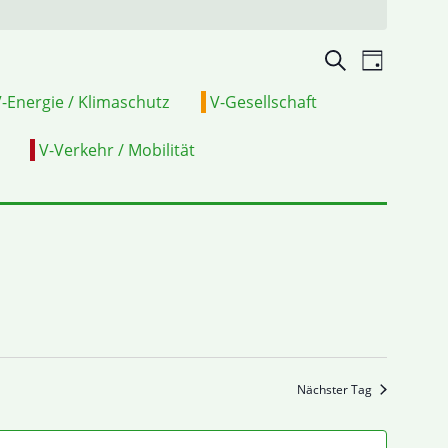
Veranstalt
VERA
Suche
Tag
Suche
ANSIC
-Energie / Klimaschutz
V-Gesellschaft
und
NAVI
V-Verkehr / Mobilität
Ansichten,
Navigation
Nächster Tag