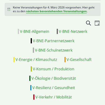
Keine Veranstaltungen für 4. März 2026 vorgesehen. Hier geht
Hinweis
es zu den
nächsten bevorstehenden Veranstaltungen
.
Veranstal
VE
Suche
Tag
Suche
ANS
V-BNE-Allgemein
V-BNE-Netzwerk
und
NAV
Ansichten
V-BNE-Partnernetzwerk
Navigatio
V-BNE-Schulnetzwerk
V-Energie / Klimaschutz
V-Gesellschaft
V-Konsum / Produktion
V-Ökologie / Biodiversität
V-Resilienz / Gesundheit
V-Verkehr / Mobilität