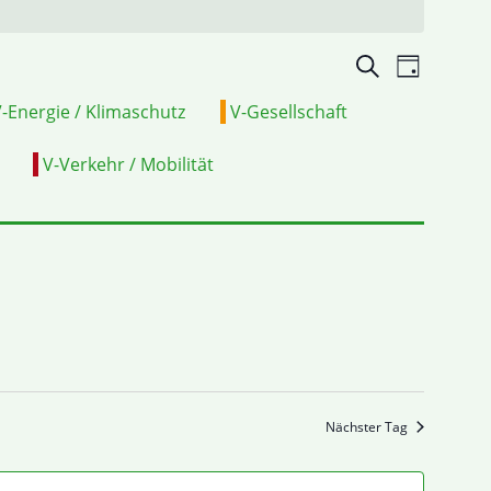
Veranstalt
VERA
Suche
Tag
Suche
ANSIC
-Energie / Klimaschutz
V-Gesellschaft
und
NAVI
V-Verkehr / Mobilität
Ansichten,
Navigation
Nächster Tag