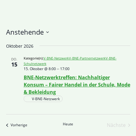
Anstehende
Datum
Oktober 2026
wählen.
Kategorie(n):
V-BNE-Netzwerk
V-BNE-Partnernetzwerk
V-BNE-
DO.
15
Schulnetzwerk
15. Oktober @ 8:00
--
17:00
BNE-Netzwerktreffen: Nachhaltiger
Konsum – Fairer Handel in der Schule, Mode
& Bekleidung
V-BNE-Netzwerk
Heute
Nächste
Veranstaltungen
Vorherige
Veranst