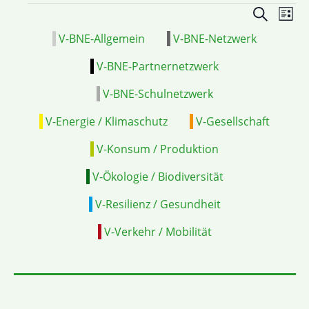
Veranstal
VE
Suche
Liste
Suche
ANS
V-BNE-Allgemein
V-BNE-Netzwerk
und
NAV
Ansichten
V-BNE-Partnernetzwerk
Navigatio
V-BNE-Schulnetzwerk
V-Energie / Klimaschutz
V-Gesellschaft
V-Konsum / Produktion
V-Ökologie / Biodiversität
V-Resilienz / Gesundheit
V-Verkehr / Mobilität