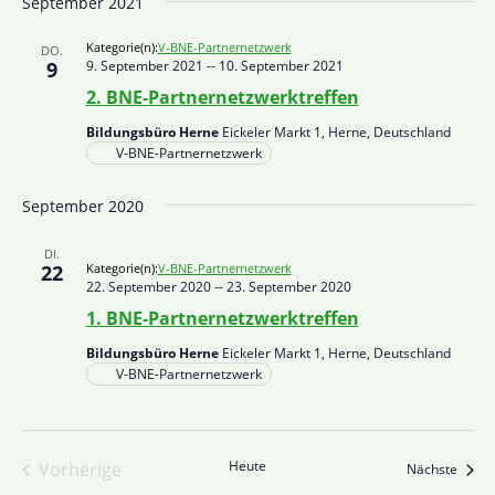
September 2021
Kategorie(n):
V-BNE-Partnernetzwerk
DO.
9
9. September 2021
--
10. September 2021
2. BNE-Partnernetzwerktreffen
Bildungsbüro Herne
Eickeler Markt 1, Herne, Deutschland
V-BNE-Partnernetzwerk
September 2020
DI.
22
Kategorie(n):
V-BNE-Partnernetzwerk
22. September 2020
--
23. September 2020
1. BNE-Partnernetzwerktreffen
Bildungsbüro Herne
Eickeler Markt 1, Herne, Deutschland
V-BNE-Partnernetzwerk
Heute
Vorherige
Veran
Nächste
Veranstaltungen