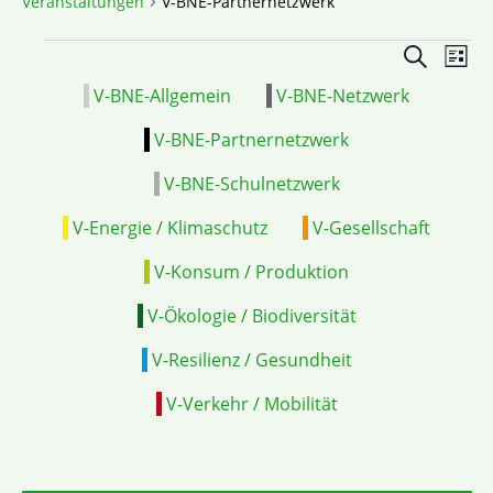
Veranstaltungen
V-BNE-Partnernetzwerk
Veranstal
VE
Suche
Liste
Suche
ANS
V-BNE-Allgemein
V-BNE-Netzwerk
und
NAV
Ansichten
V-BNE-Partnernetzwerk
Navigatio
V-BNE-Schulnetzwerk
V-Energie / Klimaschutz
V-Gesellschaft
V-Konsum / Produktion
V-Ökologie / Biodiversität
V-Resilienz / Gesundheit
V-Verkehr / Mobilität