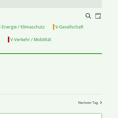
Veranstalt
VERA
Suche
Tag
Suche
ANSIC
-Energie / Klimaschutz
V-Gesellschaft
und
NAVI
V-Verkehr / Mobilität
Ansichten,
Navigation
Nächster Tag