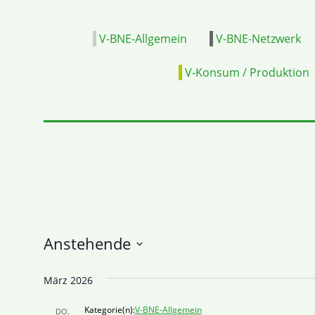
V-BNE-Allgemein
V-BNE-Netzwerk
V-Konsum / Produktion
Anstehende
Datum
März 2026
wählen.
Kategorie(n):
V-BNE-Allgemein
DO.