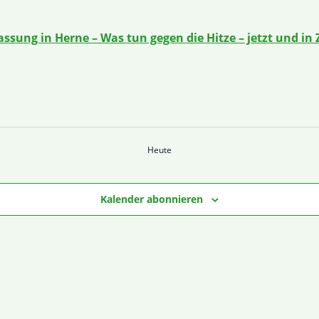
sung in Herne – Was tun gegen die Hitze – jetzt und in
Heute
Kalender abonnieren