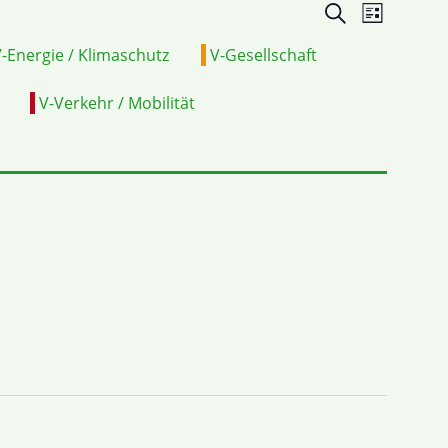
Veranstalt
VERA
Suche
Liste
Suche
ANSIC
-Energie / Klimaschutz
V-Gesellschaft
und
NAVI
V-Verkehr / Mobilität
Ansichten,
Navigation