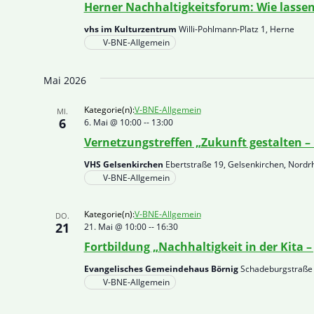
Herner Nachhaltigkeitsforum: Wie lassen
vhs im Kulturzentrum
Willi-Pohlmann-Platz 1, Herne
V-BNE-Allgemein
Mai 2026
Kategorie(n):
V-BNE-Allgemein
MI.
6
6. Mai @ 10:00
--
13:00
Vernetzungstreffen „Zukunft gestalten – 
VHS Gelsenkirchen
Ebertstraße 19, Gelsenkirchen, Nord
V-BNE-Allgemein
Kategorie(n):
V-BNE-Allgemein
DO.
21
21. Mai @ 10:00
--
16:30
Fortbildung „Nachhaltigkeit in der Kita
Evangelisches Gemeindehaus Börnig
Schadeburgstraße 
V-BNE-Allgemein